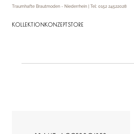
Traumhafte Brautmoden - Niederrhein | Tel: 0152 24522028
Zum Hauptinhalt springen
KOLLEKTION
KONZEPT
STORE