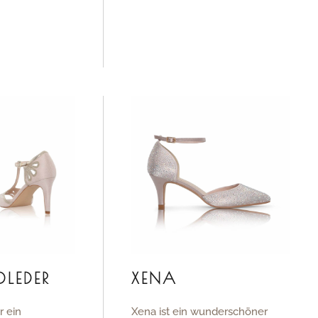
DLEDER
XENA
r ein
Xena ist ein wunderschöner