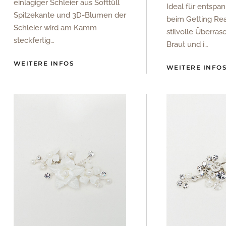
einlagiger Schleier aus Softtüll
Ideal für entsp
Spitzekante und 3D-Blumen der
beim Getting Rea
Schleier wird am Kamm
stilvolle Überras
steckfertig…
Braut und i…
WEITERE INFOS
WEITERE INFO