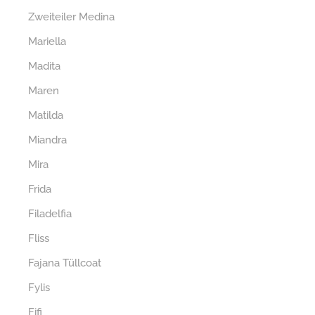
Zweiteiler Medina
Mariella
Madita
Maren
Matilda
Miandra
Mira
Frida
Filadelfia
Fliss
Fajana Tüllcoat
Fylis
Fifi