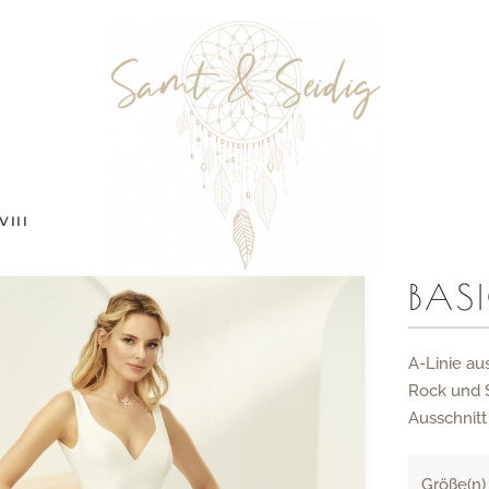
VIII
BASI
A-Linie a
Rock und 
Ausschnitt
Größe(n)