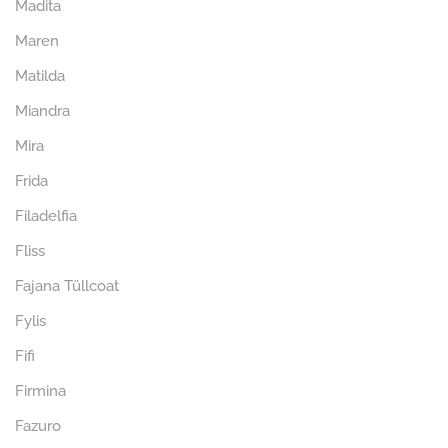
Madita
Maren
Matilda
Miandra
Mira
Frida
Filadelfia
Fliss
Fajana Tüllcoat
Fylis
Fifi
Firmina
Fazuro