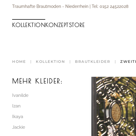
Traumhafte Brautmoden - Niederrhein | Tel: 0152 24522028
Zum Hauptinhalt springen
KOLLEKTION
KONZEPT
STORE
HOME
KOLLEKTION
BRAUTKLEIDER
ZWEIT
MEHR KLEIDER:
Ivanilde
Izan
Ikaya
Jackie