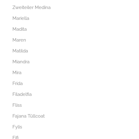
Zweiteiler Medina
Mariella
Madita
Maren
Matilda
Miandra
Mira
Frida
Filadelfia
Fliss
Fajana Tüllcoat
Fylis
Fifi