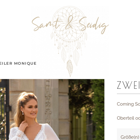
EILER MONIQUE
ZWE
Coming So
Oberteil 
Größe(n)