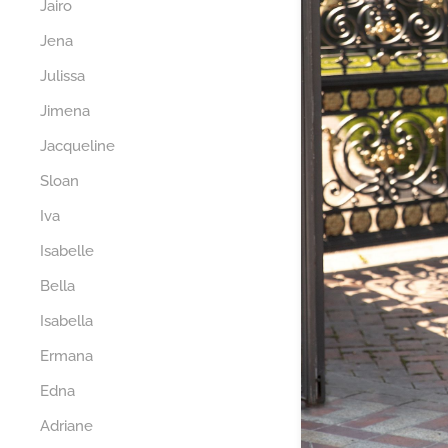
Jairo
Jena
Julissa
Jimena
Jacqueline
Sloan
Iva
Isabelle
Bella
Isabella
Ermana
Edna
Adriane