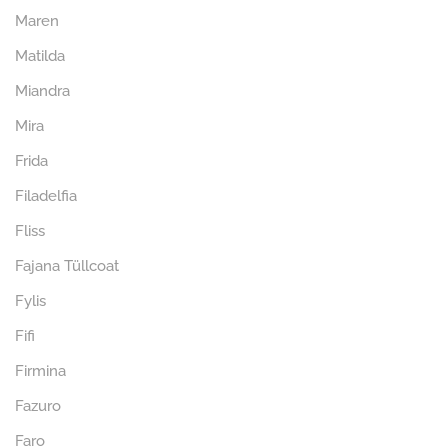
Maren
Matilda
Miandra
Mira
Frida
Filadelfia
Fliss
Fajana Tüllcoat
Fylis
Fifi
Firmina
Fazuro
Faro