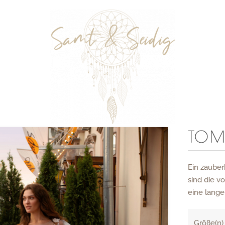
R
TOM
Ein zauber
sind die v
eine lange
Größe(n)