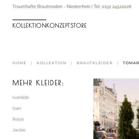
Traumhafte Brautmoden - Niederrhein | Tel: 0152 24522028
Zum Hauptinhalt springen
KOLLEKTION
KONZEPT
STORE
HOME
KOLLEKTION
BRAUTKLEIDER
TOMA
MEHR KLEIDER:
Ivanilde
Izan
Ikaya
Jackie