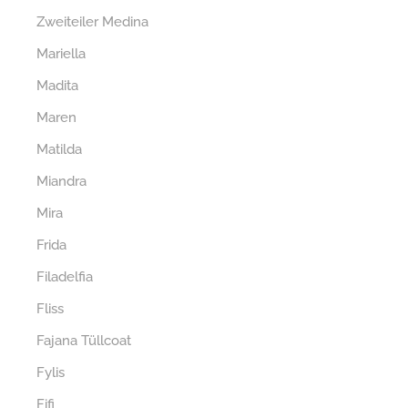
Zweiteiler Medina
Mariella
Madita
Maren
Matilda
Miandra
Mira
Frida
Filadelfia
Fliss
Fajana Tüllcoat
Fylis
Fifi