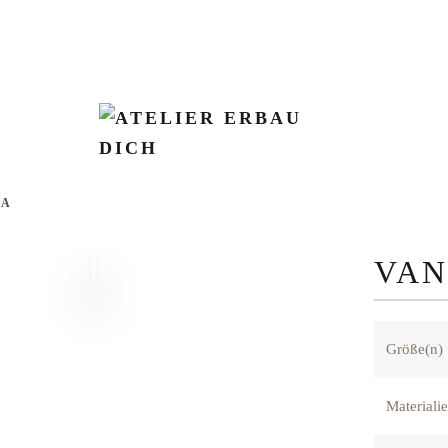
SA
VAN
Größe(n)
Materiali