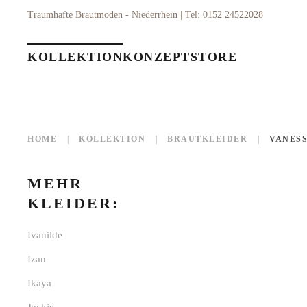
Traumhafte Brautmoden - Niederrhein | Tel: 0152 24522028
Zum Hauptinhalt springen
KOLLEKTION
KONZEPT
STORE
HOME
KOLLEKTION
BRAUTKLEIDER
VANES
MEHR
KLEIDER:
Ivanilde
Izan
Ikaya